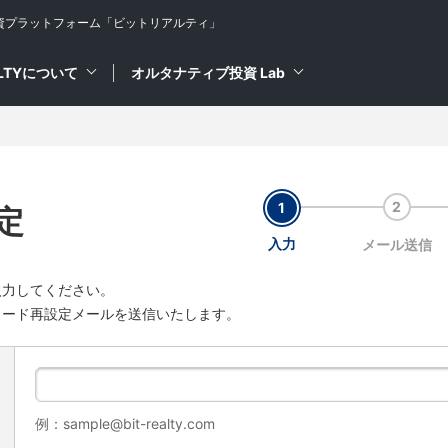
資プラットフォーム
「ビットリアルティ」
ALTYについて
オルタナティブ投資 Lab
定
入力
メール送信
入力してください。
ワード再設定メールを送信いたします。
例：sample@bit-realty.com