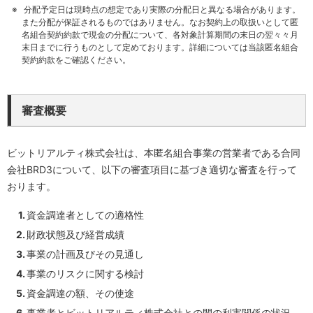
分配予定日は現時点の想定であり実際の分配日と異なる場合があります。
また分配が保証されるものではありません。なお契約上の取扱いとして匿
名組合契約約款で現金の分配について、各対象計算期間の末日の翌々々月
末日までに行うものとして定めております。詳細については当該匿名組合
契約約款をご確認ください。
審査概要
ビットリアルティ株式会社は、本匿名組合事業の営業者である合同
会社BRD3について、以下の審査項目に基づき適切な審査を行って
おります。
資金調達者としての適格性
財政状態及び経営成績
事業の計画及びその見通し
事業のリスクに関する検討
資金調達の額、その使途
事業者とビットリアルティ株式会社との間の利害関係の状況