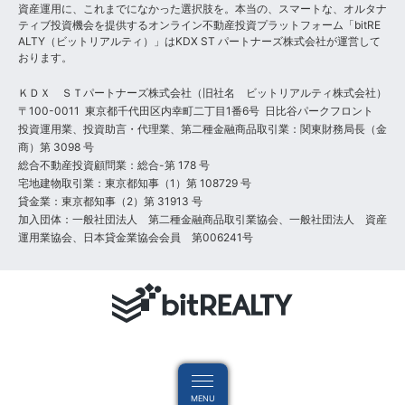
資産運用に、これまでになかった選択肢を。本当の、スマートな、オルタナ
ティブ投資機会を提供するオンライン不動産投資プラットフォーム「bitRE
ALTY（ビットリアルティ）」はKDX ST パートナーズ株式会社が運営して
おります。
ＫＤＸ ＳＴパートナーズ株式会社（旧社名 ビットリアルティ株式会社）
〒100-0011 東京都千代田区内幸町二丁目1番6号 日比谷パークフロント
投資運用業、投資助言・代理業、第二種金融商品取引業：関東財務局長（金
商）第 3098 号
総合不動産投資顧問業：総合-第 178 号
宅地建物取引業：東京都知事（1）第 108729 号
貸金業：東京都知事（2）第 31913 号
加入団体：一般社団法人 第二種金融商品取引業協会、一般社団法人 資産
運用業協会、日本貸金業協会会員 第006241号