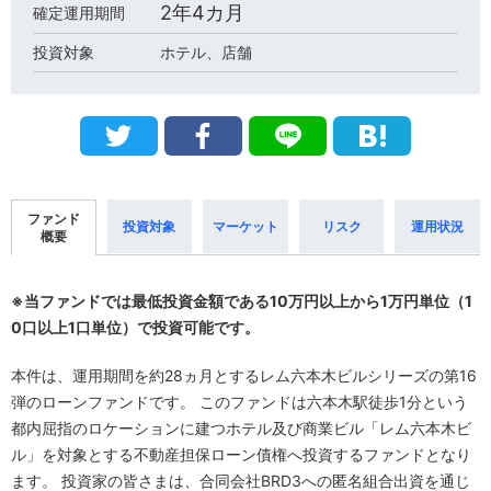
2
年
4
カ月
確定
運用期間
投資対象
ホテル、店舗
ファンド
投資対象
マーケット
リスク
運用状況
概要
※当ファンドでは最低投資金額である10万円以上から1万円単位（1
0口以上1口単位）で投資可能です。
本件は、運用期間を約28ヵ月とするレム六本木ビルシリーズの第16
弾のローンファンドです。 このファンドは六本木駅徒歩1分という
都内屈指のロケーションに建つホテル及び商業ビル「レム六本木ビ
ル」を対象とする不動産担保ローン債権へ投資するファンドとなり
ます。 投資家の皆さまは、合同会社BRD3への匿名組合出資を通じ